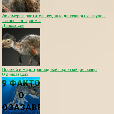
Эвкамерот: растительноядные динозавры из группы
титанозавроформы
Динозавры
Первый в мире травоядный пернатый динозавр
О динозаврах