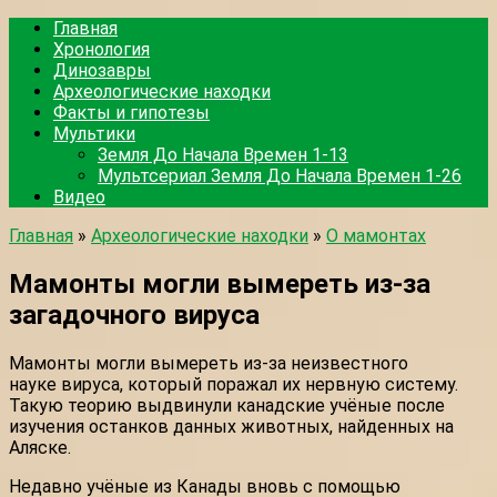
Перейти
Главная
к
Хронология
контенту
Динозавры
Археологические находки
Факты и гипотезы
Мультики
Земля До Начала Времен 1-13
Мультсериал Земля До Начала Времен 1-26
Видео
Главная
»
Археологические находки
»
О мамонтах
Мамонты могли вымереть из-за
загадочного вируса
Мамонты могли вымереть из-за неизвестного
науке вируса, который поражал их нервную систему.
Такую теорию выдвинули канадские учёные после
изучения останков данных животных, найденных на
Аляске.
Недавно учёные из Канады вновь с помощью