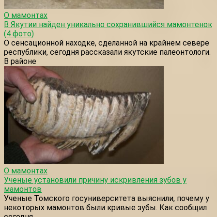
О мамонтах
В Якутии найден уникально сохранившийся мамонтенок
(4 фото)
О сенсационной находке, сделанной на крайнем севере
республики, сегодня рассказали якутские палеонтологи.
В районе
О мамонтах
Ученые установили причину искривления зубов у
мамонтов
Ученые Томского госуниверситета выяснили, почему у
некоторых мамонтов были кривые зубы. Как сообщил
сегодня