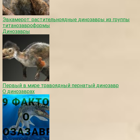
Эвкамерот: растительноядные динозавры из группы
титанозавроформы
Динозавры
Первый в мире травоядный пернатый динозавр
О динозаврах