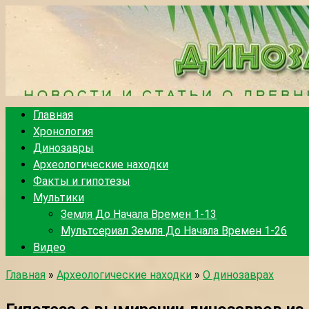
Перейти
к
контенту
Главная
Хронология
Динозавры
Археологические находки
Факты и гипотезы
Мультики
Земля До Начала Времен 1-13
Мультсериал Земля До Начала Времен 1-26
Видео
Главная
»
Археологические находки
»
О динозаврах