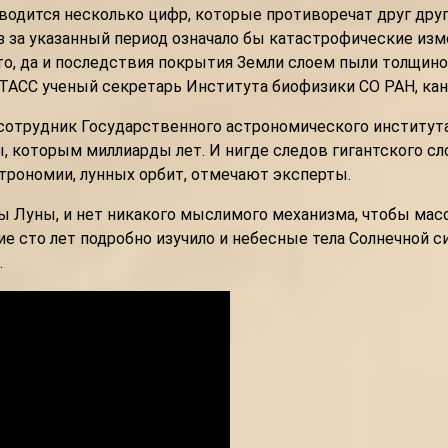
водится несколько цифр, которые противоречат друг друг
з за указанный период означало бы катастрофические изме
то, да и последствия покрытия Земли слоем пыли толщино
 ТАСС ученый секретарь Института биофизики СО РАН, кан
сотрудник Государственного астрономического института
, которым миллиарды лет. И нигде следов гигантского сл
строномии, лунных орбит, отмечают эксперты.
ы Луны, и нет никакого мыслимого механизма, чтобы масс
 сто лет подробно изучило и небесные тела Солнечной си
.