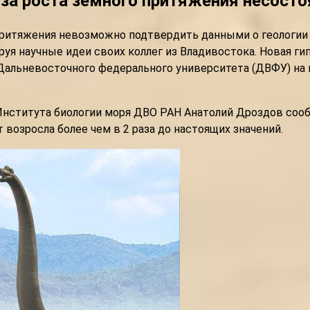
-за роста земного притяжения несост
притяжения невозможно подтвердить данными о геологии и
уя научные идеи своих коллег из Владивостока. Новая г
Дальневосточного федерального университета (ДВФУ) на
Института биологии моря ДВО РАН Анатолий Дроздов сооб
т возросла более чем в 2 раза до настоящих значений.